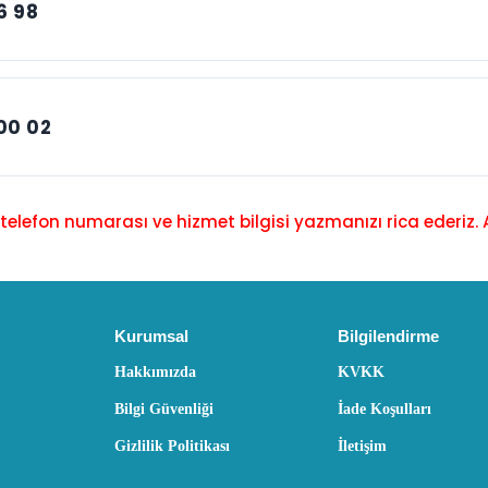
6 98
00 02
elefon numarası ve hizmet bilgisi yazmanızı rica ederiz. 
Kurumsal
Bilgilendirme
Hakkımızda
KVKK
Bilgi Güvenliği
İade Koşulları
Gizlilik Politikası
İletişim