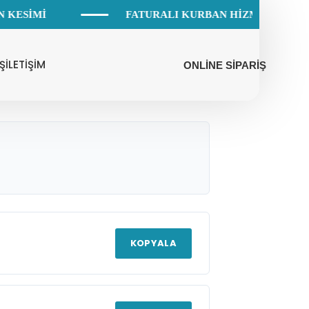
 KESİMİ
FATURALI KURBAN HİZMETİ
Ş
İLETİŞİM
ONLİNE SİPARİŞ
KOPYALA