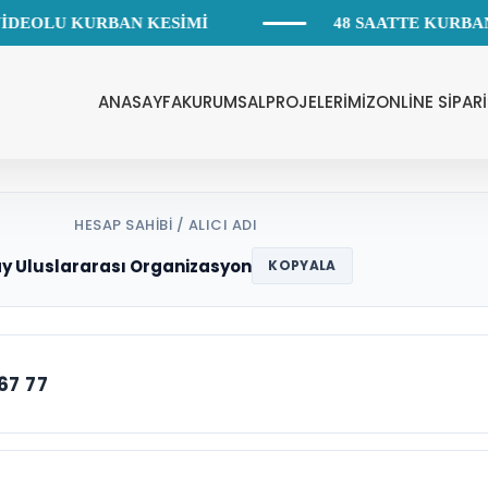
İDEOLU KURBAN KESİMİ
48 SAATTE KURBAN
ANASAYFA
KURUMSAL
PROJELERİMİZ
ONLİNE SİPARİ
HESAP SAHİBİ / ALICI ADI
y Uluslararası Organizasyon
KOPYALA
67 77