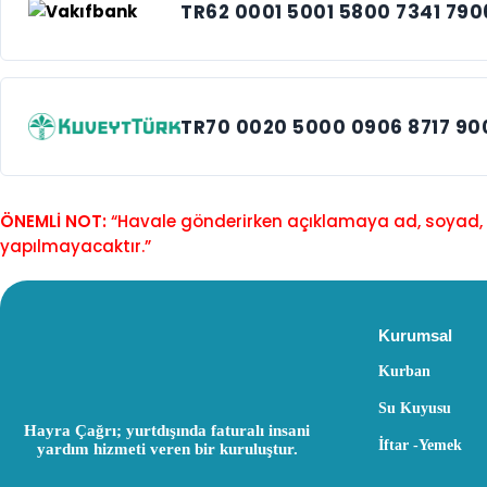
TR62 0001 5001 5800 7341 790
TR70 0020 5000 0906 8717 90
ÖNEMLİ NOT:
“Havale gönderirken açıklamaya ad, soyad, t
yapılmayacaktır.”
Kurumsal
Kurban
Su Kuyusu
Hayra Çağrı; yurtdışında faturalı insani
İftar -Yemek
yardım hizmeti veren bir kuruluştur.